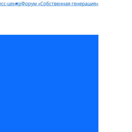
сс-центр
Форум «Собственная генерация»
структура для майнинга и ЦОД»