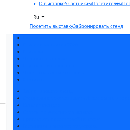
О выставке
Участникам
Посетителям
Пре
Ru
Посетить выставку
Забронировать стенд
Разделы выставки
Список участников 2026
Спикеры
Отзывы о выставке
Партнеры и спонсоры
Ответы на частые вопросы
Контакты
Забронировать стенд
Специальная экспозиция: «Инженерная инфра
Каталог стендов
Советы по участию в выставке
Пригласить посетителей на стенд
Гостиницы и визовая поддержка