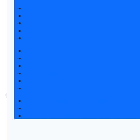
Получить билет
Список участников 2026
Интерактивный план 2025
Правила посещения
Гостиницы и визовая поддержка
Новости выставки
Статьи участников
Пресс-релизы
Фото и видео
Аккредитация СМИ
Для СМИ
Форум «Собственная генерация»
Серия вебинаров «Энергия знаний»
Регистрация на вебинар «Инфраструктура ЦОД