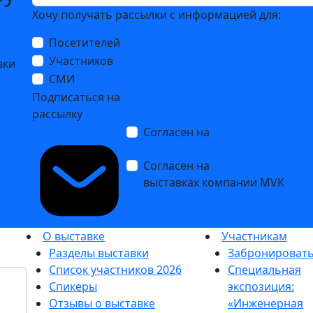
Хочу получать рассылки с информацией для:
Посетителей
Участников
вки
СМИ
Подписаться на
рассылку
Согласен на
обработку персо
Политикой обработки персон
Согласен на
получение уведо
выставках компании MVK
О выставке
Участникам
Разделы выставки
Забронировать
Список участников 2026
Специальная
Спикеры
экспозиция:
Отзывы о выставке
«Инженерная