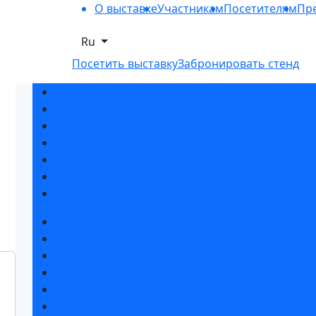
О выставке
Участникам
Посетителям
Пре
Ru
Посетить выставку
Забронировать стенд
Разделы выставки
Список участников 2026
Спикеры
Отзывы о выставке
Партнеры и спонсоры
Ответы на частые вопросы
Контакты
Забронировать стенд
Специальная экспозиция: «Инженерная инфра
Каталог стендов
Советы по участию в выставке
Пригласить посетителей на стенд
Гостиницы и визовая поддержка