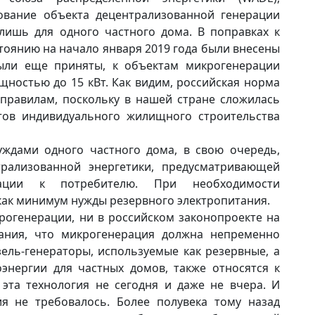
ование объекта децентрализованной генерации
лишь для одного частного дома. В поправках к
стоянию на начало января 2019 года были внесены
были еще приняты, к объектам микрогенерации
ностью до 15 кВт. Как видим, российская норма
правилам, поскольку в нашей стране сложилась
тов индивидуального жилищного строительства
ждами одного частного дома, в свою очередь,
трализованной энергетики, предусматривающей
рации к потребителю. При необходимости
ак минимум нужды резервного электропитания.
огенерации, ни в российском законопроекте на
нания, что микрогенерация должна непременно
зель-генераторы, используемые как резервные, а
оэнергии для частных домов, также относятся к
эта технология не сегодня и даже не вчера. И
ия не требовалось. Более полувека тому назад