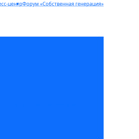
сс-центр
Форум «Собственная генерация»
структура для майнинга и ЦОД»