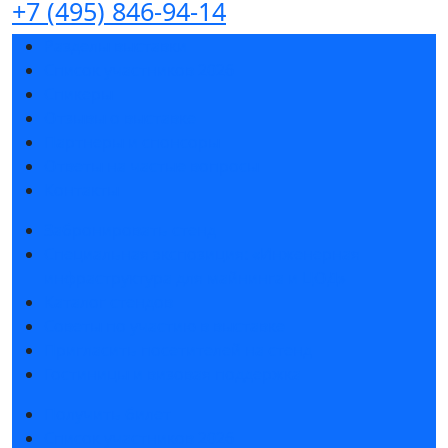
+7 (495) 846-94-14
Разделы выставки
Список участников 2026
Спикеры
Отзывы о выставке
Партнеры и спонсоры
Ответы на частые вопросы
Контакты
Забронировать стенд
Специальная экспозиция: «Инженерная
инфраструктура для майнинга и ЦОД»
Каталог стендов
Советы по участию в выставке
Пригласить посетителей на стенд
Гостиницы и визовая поддержка
Получить билет
Список участников 2026