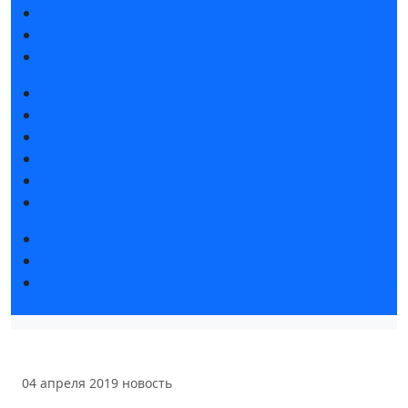
Интерактивный план 2025
Правила посещения
Гостиницы и визовая поддержка
Новости выставки
Статьи участников
Пресс-релизы
Фото и видео
Аккредитация СМИ
Для СМИ
Форум «Собственная генерация»
Серия вебинаров «Энергия знаний»
Регистрация на вебинар «Инфраструктура ЦОД в
России»
04 апреля 2019
новость