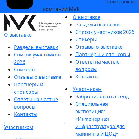
и рекламных сообщений
о выставках
компании MVK
О выставке
Разделы выставки
Список участников 2026
О выставке
Спикеры
Отзывы о выставке
Разделы выставки
Партнеры и спонсоры
Список участников
Ответы на частые
2026
вопросы
Спикеры
Контакты
Отзывы о выставке
Партнеры и
Участникам
спонсоры
Забронировать стенд
Ответы на частые
Специальная
вопросы
экспозиция:
Контакты
«Инженерная
инфраструктура для
Участникам
майнинга и ЦОД»