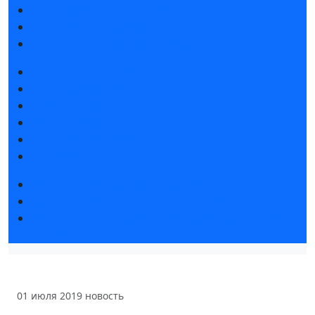
Интерактивный план 2025
Правила посещения
Гостиницы и визовая поддержка
Новости выставки
Статьи участников
Пресс-релизы
Фото и видео
Аккредитация СМИ
Для СМИ
Форум «Собственная генерация»
Серия вебинаров «Энергия знаний»
Регистрация на вебинар «Инфраструктура ЦОД в
России»
01 июля 2019
новость