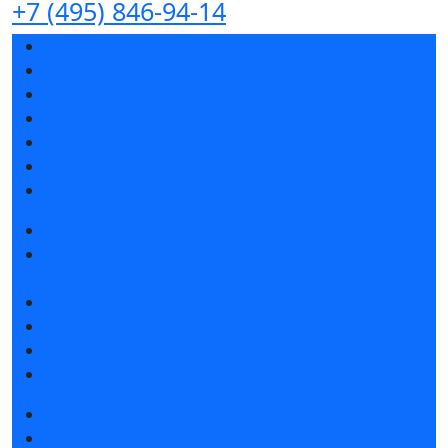
+7 (495) 846-94-14
Разделы выставки
Список участников 2026
Спикеры
Отзывы о выставке
Партнеры и спонсоры
Ответы на частые вопросы
Контакты
Забронировать стенд
Специальная экспозиция: «Инженерная
инфраструктура для майнинга и ЦОД»
Каталог стендов
Советы по участию в выставке
Пригласить посетителей на стенд
Гостиницы и визовая поддержка
Получить билет
Список участников 2026