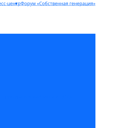
сс-центр
Форум «Собственная генерация»
структура для майнинга и ЦОД»