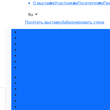
О выставке
Участникам
Посетителям
Пре
Ru
Посетить выставку
Забронировать стенд
Разделы выставки
Список участников 2026
Спикеры
Отзывы о выставке
Партнеры и спонсоры
Ответы на частые вопросы
Контакты
Забронировать стенд
Специальная экспозиция: «Инженерная инфра
Каталог стендов
Советы по участию в выставке
Пригласить посетителей на стенд
Гостиницы и визовая поддержка