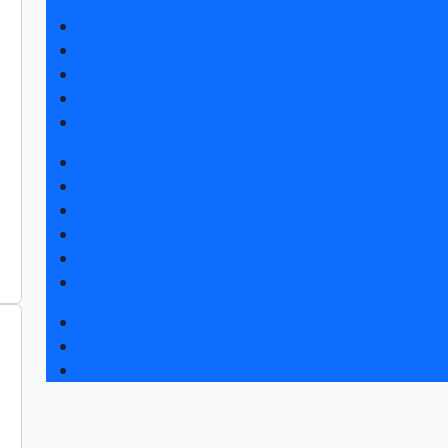
Получить билет
Список участников 2026
Интерактивный план 2025
Правила посещения
Гостиницы и визовая поддержка
Новости выставки
Статьи участников
Пресс-релизы
Фото и видео
Аккредитация СМИ
Для СМИ
Форум «Собственная генерация»
Серия вебинаров «Энергия знаний»
Регистрация на вебинар «Инфраструктура ЦОД