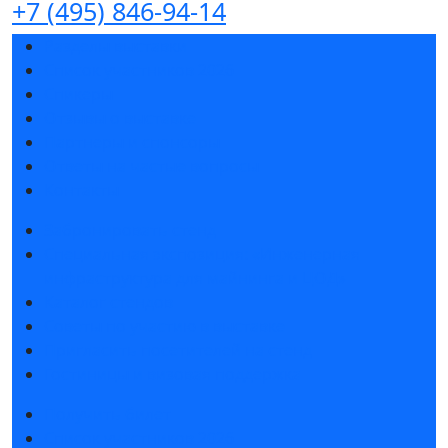
+7 (495) 846-94-14
Разделы выставки
Список участников 2026
Спикеры
Отзывы о выставке
Партнеры и спонсоры
Ответы на частые вопросы
Контакты
Забронировать стенд
Специальная экспозиция: «Инженерная
инфраструктура для майнинга и ЦОД»
Каталог стендов
Советы по участию в выставке
Пригласить посетителей на стенд
Гостиницы и визовая поддержка
Получить билет
Список участников 2026