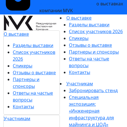
и рекламных сообщений
о выставках
компании MVK
О выставке
Разделы выставки
Список участников 2026
О выставке
Спикеры
Отзывы о выставке
Разделы выставки
Партнеры и спонсоры
Список участников
Ответы на частые
2026
вопросы
Спикеры
Контакты
Отзывы о выставке
Партнеры и
Участникам
спонсоры
Забронировать стенд
Ответы на частые
Специальная
вопросы
экспозиция:
Контакты
«Инженерная
инфраструктура для
Участникам
майнинга и ЦОД»