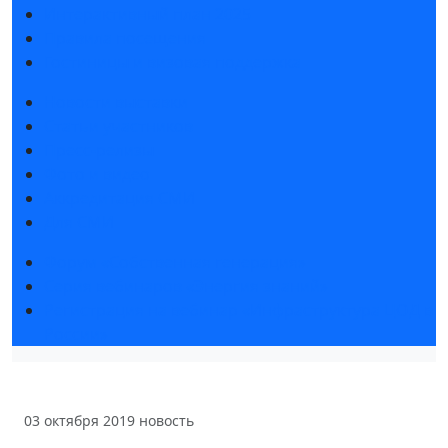
Интерактивный план 2025
Правила посещения
Гостиницы и визовая поддержка
Новости выставки
Статьи участников
Пресс-релизы
Фото и видео
Аккредитация СМИ
Для СМИ
Форум «Собственная генерация»
Серия вебинаров «Энергия знаний»
Регистрация на вебинар «Инфраструктура ЦОД в
России»
03 октября 2019
новость