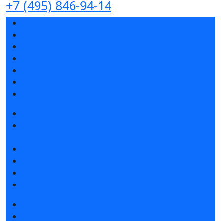
+7 (495) 846-94-14
Разделы выставки
Список участников 2026
Спикеры
Отзывы о выставке
Партнеры и спонсоры
Ответы на частые вопросы
Контакты
Забронировать стенд
Специальная экспозиция: «Инженерная
инфраструктура для майнинга и ЦОД»
Каталог стендов
Советы по участию в выставке
Пригласить посетителей на стенд
Гостиницы и визовая поддержка
Получить билет
Список участников 2026