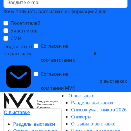
Хочу получать рассылки с информацией для:
Посетителей
Участников
СМИ
Согласен на
обработку
Подписаться
персональных данных
в
на рассылку
соответствии с
Политикой
обработки персональных данных
Согласен на
получение уведомлений
и рекламных сообщений
о выставках
компании MVK
О выставке
Разделы выставки
Список участников 2026
О выставке
Спикеры
Отзывы о выставке
Разделы выставки
Партнеры и спонсоры