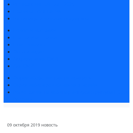
Интерактивный план 2025
Правила посещения
Гостиницы и визовая поддержка
Новости выставки
Статьи участников
Пресс-релизы
Фото и видео
Аккредитация СМИ
Для СМИ
Форум «Собственная генерация»
Серия вебинаров «Энергия знаний»
Регистрация на вебинар «Инфраструктура ЦОД в
России»
09 октября 2019
новость