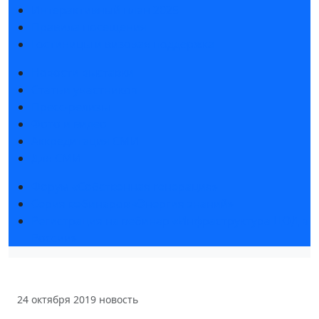
Интерактивный план 2025
Правила посещения
Гостиницы и визовая поддержка
Новости выставки
Статьи участников
Пресс-релизы
Фото и видео
Аккредитация СМИ
Для СМИ
Форум «Собственная генерация»
Серия вебинаров «Энергия знаний»
Регистрация на вебинар «Инфраструктура ЦОД в
России»
24 октября 2019
новость