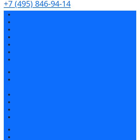
+7 (495) 846-94-14
Разделы выставки
Список участников 2026
Спикеры
Отзывы о выставке
Партнеры и спонсоры
Ответы на частые вопросы
Контакты
Забронировать стенд
Специальная экспозиция: «Инженерная
инфраструктура для майнинга и ЦОД»
Каталог стендов
Советы по участию в выставке
Пригласить посетителей на стенд
Гостиницы и визовая поддержка
Получить билет
Список участников 2026