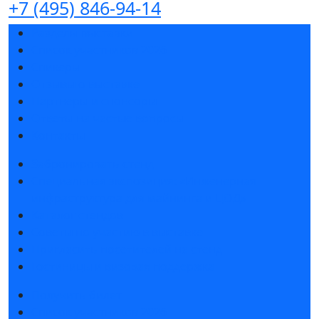
+7 (495) 846-94-14
Разделы выставки
Список участников 2026
Спикеры
Отзывы о выставке
Партнеры и спонсоры
Ответы на частые вопросы
Контакты
Забронировать стенд
Специальная экспозиция: «Инженерная
инфраструктура для майнинга и ЦОД»
Каталог стендов
Советы по участию в выставке
Пригласить посетителей на стенд
Гостиницы и визовая поддержка
Получить билет
Список участников 2026