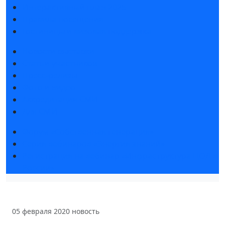
Интерактивный план 2025
Правила посещения
Гостиницы и визовая поддержка
Новости выставки
Статьи участников
Пресс-релизы
Фото и видео
Аккредитация СМИ
Для СМИ
Форум «Собственная генерация»
Серия вебинаров «Энергия знаний»
Регистрация на вебинар «Инфраструктура ЦОД в
России»
05 февраля 2020
новость