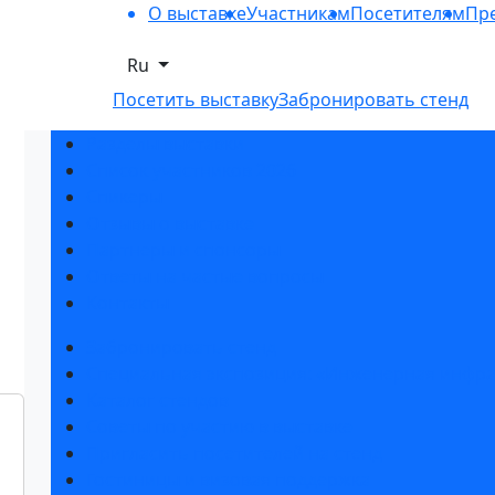
О выставке
Участникам
Посетителям
Пре
Ru
Посетить выставку
Забронировать стенд
Разделы выставки
Список участников 2026
Спикеры
Отзывы о выставке
Партнеры и спонсоры
Ответы на частые вопросы
Контакты
Забронировать стенд
Специальная экспозиция: «Инженерная инфра
Каталог стендов
Советы по участию в выставке
Пригласить посетителей на стенд
Гостиницы и визовая поддержка