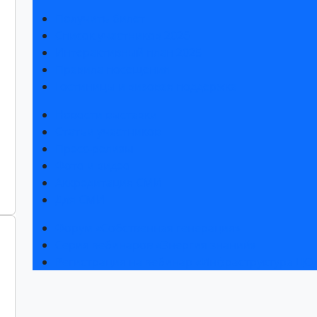
Получить билет
Список участников 2026
Интерактивный план 2025
Правила посещения
Гостиницы и визовая поддержка
Новости выставки
Статьи участников
Пресс-релизы
Фото и видео
Аккредитация СМИ
Для СМИ
Форум «Собственная генерация»
Серия вебинаров «Энергия знаний»
Регистрация на вебинар «Инфраструктура ЦОД