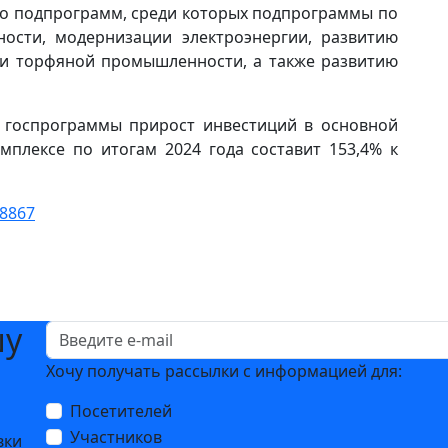
ько подпрограмм, среди которых подпрограммы по
ости, модернизации электроэнергии, развитию
й и торфяной промышленности, а также развитию
и госпрограммы прирост инвестиций в основной
мплексе по итогам 2024 года составит 153,4% к
58867
шу
Хочу получать рассылки с информацией для:
Посетителей
Участников
вки