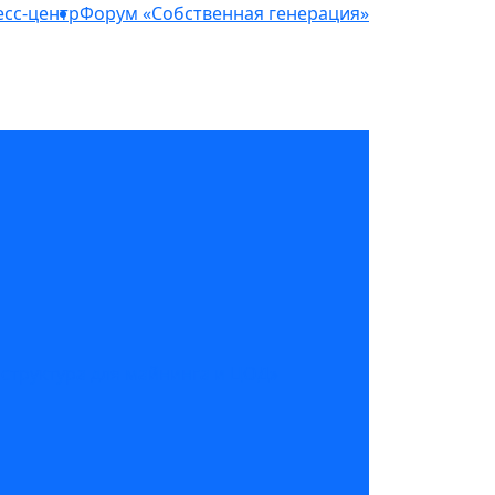
сс-центр
Форум «Собственная генерация»
структура для майнинга и ЦОД»