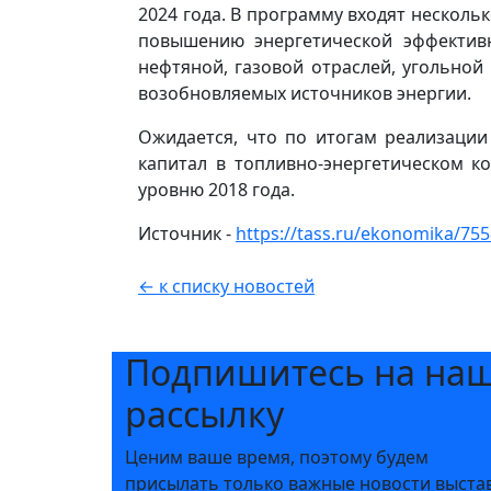
2024 года. В программу входят нескол
повышению энергетической эффективн
нефтяной, газовой отраслей, угольно
возобновляемых источников энергии.
Ожидается, что по итогам реализаци
капитал в топливно-энергетическом ко
уровню 2018 года.
Источник -
https://tass.ru/ekonomika/75
← к списку новостей
Подпишитесь на на
рассылку
Ценим ваше время, поэтому будем
присылать только важные новости выста