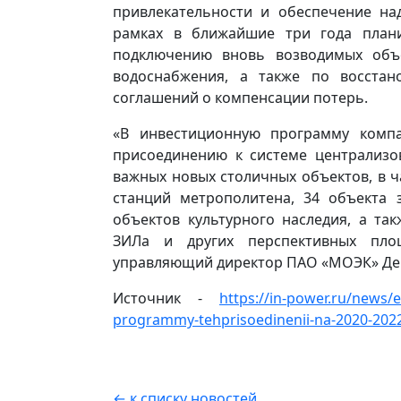
привлекательности и обеспечение над
рамках в ближайшие три года план
подключению вновь возводимых объе
водоснабжения, а также по восстан
соглашений о компенсации потерь.
«В инвестиционную программу комп
присоединению к системе централизо
важных новых столичных объектов, в ч
станций метрополитена, 34 объекта 
объектов культурного наследия, а та
ЗИЛа и других перспективных пл
управляющий директор ПАО «МОЭК» Де
Источник -
https://in-power.ru/news/e
programmy-tehprisoedinenii-na-2020-202
← к списку новостей