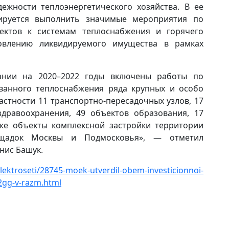
ежности теплоэнергетического хозяйства. В ее
ируется выполнить значимые мероприятия по
ктов к системам теплоснабжения и горячего
овлению ликвидируемого имущества в рамках
ании на 2020–2022 годы включены работы по
ванного теплоснабжения ряда крупных и особо
астности 11 транспортно-пересадочных узлов, 17
здравоохранения, 49 объектов образования, 17
кже объекты комплексной застройки территории
ощадок Москвы и Подмосковья», — отметил
нис Башук.
lektroseti/28745-moek-utverdil-obem-investicionnoi-
2gg-v-razm.html