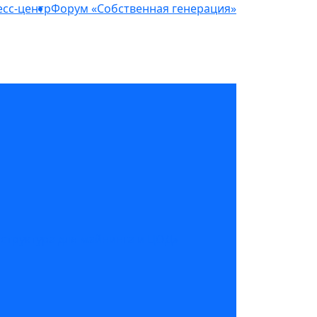
сс-центр
Форум «Собственная генерация»
структура для майнинга и ЦОД»