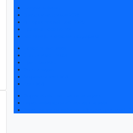
Получить билет
Список участников 2026
Интерактивный план 2025
Правила посещения
Гостиницы и визовая поддержка
Новости выставки
Статьи участников
Пресс-релизы
Фото и видео
Аккредитация СМИ
Для СМИ
Форум «Собственная генерация»
Серия вебинаров «Энергия знаний»
Регистрация на вебинар «Инфраструктура ЦОД