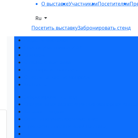
О выставке
Участникам
Посетителям
Пре
Ru
Посетить выставку
Забронировать стенд
Разделы выставки
Список участников 2026
Спикеры
Отзывы о выставке
Партнеры и спонсоры
Ответы на частые вопросы
Контакты
Забронировать стенд
Специальная экспозиция: «Инженерная инфра
Каталог стендов
Советы по участию в выставке
Пригласить посетителей на стенд
Гостиницы и визовая поддержка