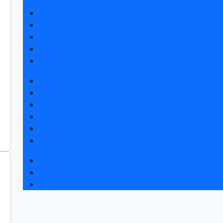
Получить билет
Список участников 2026
Интерактивный план 2025
Правила посещения
Гостиницы и визовая поддержка
Новости выставки
Статьи участников
Пресс-релизы
Фото и видео
Аккредитация СМИ
Для СМИ
Форум «Собственная генерация»
Серия вебинаров «Энергия знаний»
Регистрация на вебинар «Инфраструктура ЦОД