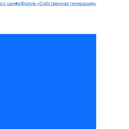
сс-центр
Форум «Собственная генерация»
структура для майнинга и ЦОД»