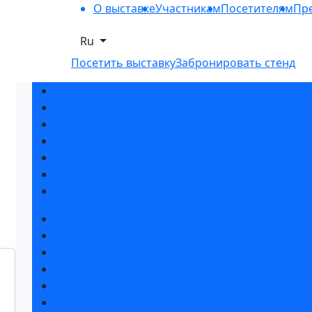
О выставке
Участникам
Посетителям
Пре
Ru
Посетить выставку
Забронировать стенд
Разделы выставки
Список участников 2026
Спикеры
Отзывы о выставке
Партнеры и спонсоры
Ответы на частые вопросы
Контакты
Забронировать стенд
Специальная экспозиция: «Инженерная инфра
Каталог стендов
Советы по участию в выставке
Пригласить посетителей на стенд
Гостиницы и визовая поддержка