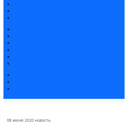
Интерактивный план 2025
Правила посещения
Гостиницы и визовая поддержка
Новости выставки
Статьи участников
Пресс-релизы
Фото и видео
Аккредитация СМИ
Для СМИ
Форум «Собственная генерация»
Серия вебинаров «Энергия знаний»
Регистрация на вебинар «Инфраструктура ЦОД в
России»
08 июня 2020
новость