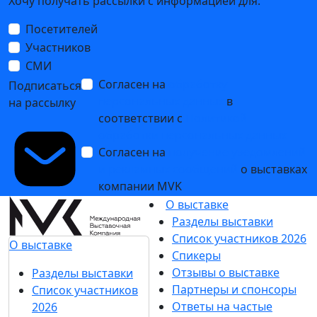
Хочу получать рассылки с информацией для:
Посетителей
Участников
СМИ
Согласен на
обработку
Подписаться
персональных данных
в
на рассылку
соответствии с
Политикой
обработки персональных данных
Согласен на
получение уведомлений
и рекламных сообщений
о выставках
компании MVK
О выставке
Разделы выставки
Список участников 2026
О выставке
Спикеры
Отзывы о выставке
Разделы выставки
Партнеры и спонсоры
Список участников
Ответы на частые
2026