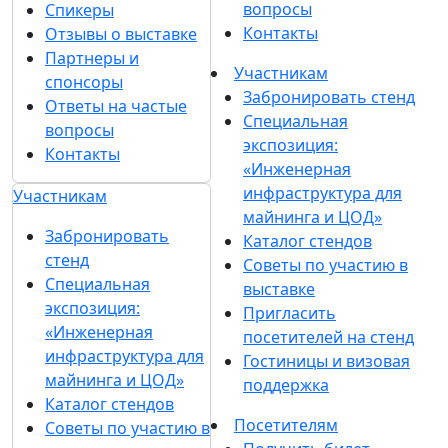
вопросы
Спикеры
Контакты
Отзывы о выставке
Партнеры и
Участникам
спонсоры
Забронировать стенд
Ответы на частые
Специальная
вопросы
экспозиция:
Контакты
«Инженерная
инфраструктура для
Участникам
майнинга и ЦОД»
Забронировать
Каталог стендов
стенд
Советы по участию в
Специальная
выставке
экспозиция:
Пригласить
«Инженерная
посетителей на стенд
инфраструктура для
Гостиницы и визовая
майнинга и ЦОД»
поддержка
Каталог стендов
Посетителям
Советы по участию в