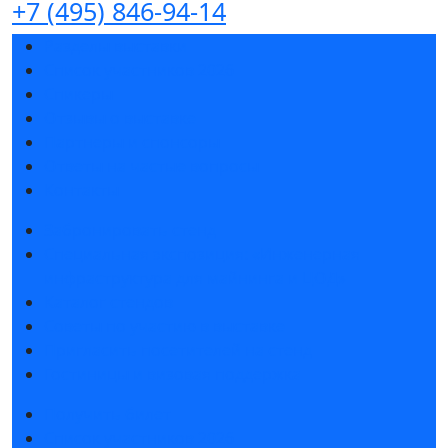
+7 (495) 846-94-14
Разделы выставки
Список участников 2026
Спикеры
Отзывы о выставке
Партнеры и спонсоры
Ответы на частые вопросы
Контакты
Забронировать стенд
Специальная экспозиция: «Инженерная
инфраструктура для майнинга и ЦОД»
Каталог стендов
Советы по участию в выставке
Пригласить посетителей на стенд
Гостиницы и визовая поддержка
Получить билет
Список участников 2026