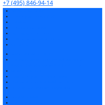
+7 (495) 846-94-14
Разделы выставки
Список участников 2026
Спикеры
Отзывы о выставке
Партнеры и спонсоры
Ответы на частые вопросы
Контакты
Забронировать стенд
Специальная экспозиция: «Инженерная
инфраструктура для майнинга и ЦОД»
Каталог стендов
Советы по участию в выставке
Пригласить посетителей на стенд
Гостиницы и визовая поддержка
Получить билет
Список участников 2026