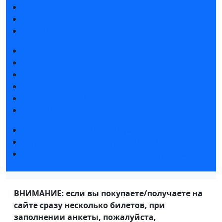
Интерактивный план 2025
Правила посещения
Гостиницы и визовая поддержка
Новости выставки
Статьи участников
Пресс-релизы
Фото и видео
Аккредитация СМИ
Для СМИ
Форум «Собственная генерация»
Серия вебинаров «Энергия знаний»
Регистрация на вебинар «Инфраструктура ЦОД в
России»
ВНИМАНИЕ: если вы покупаете/получаете на
сайте сразу несколько билетов, при
заполнении анкеты, пожалуйста,