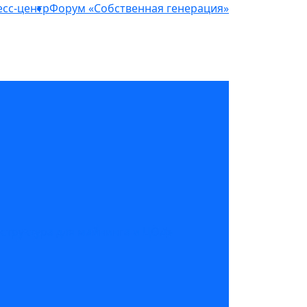
сс-центр
Форум «Собственная генерация»
структура для майнинга и ЦОД»