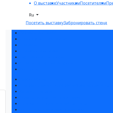
О выставке
Участникам
Посетителям
Пре
Ru
Посетить выставку
Забронировать стенд
Разделы выставки
Список участников 2026
Спикеры
Отзывы о выставке
Партнеры и спонсоры
Ответы на частые вопросы
Контакты
Забронировать стенд
Специальная экспозиция: «Инженерная инфра
Каталог стендов
Советы по участию в выставке
Пригласить посетителей на стенд
Гостиницы и визовая поддержка