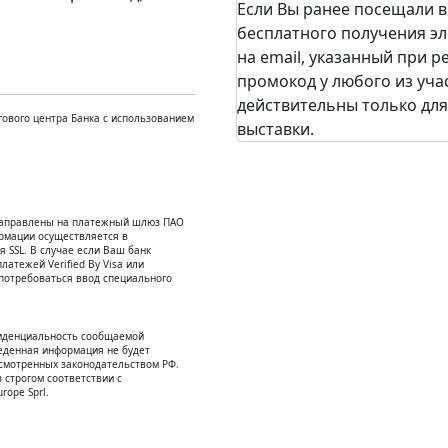
Если Вы ранее посещали в
бесплатного получения эл
на email, указанный при 
промокод у любого из уча
действительны только для
ового центра Банка с использованием
выставки.
енаправлены на платежный шлюз ПАО
рмации осуществляется в
SSL. В случае если Ваш банк
атежей Verified By Visa или
потребоваться ввод специального
иденциальность сообщаемой
еденная информация не будет
усмотренных законодательством РФ.
 строгом соответствии с
rope Sprl.