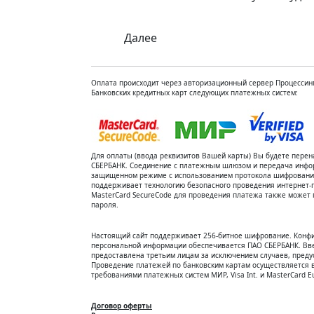
Далее
Оплата происходит через авторизационный сервер Процессинг
Банковских кредитных карт следующих платежных систем:
Для оплаты (ввода реквизитов Вашей карты) Вы будете пер
СБЕРБАНК. Соединение с платежным шлюзом и передача инфо
защищенном режиме с использованием протокола шифрования 
поддерживает технологию безопасного проведения интернет-пл
MasterCard SecureCode для проведения платежа также может 
пароля.
Настоящий сайт поддерживает 256-битное шифрование. Конф
персональной информации обеспечивается ПАО СБЕРБАНК. Вв
предоставлена третьим лицам за исключением случаев, пред
Проведение платежей по банковским картам осуществляется в
требованиями платежных систем МИР, Visa Int. и MasterCard Eu
Договор оферты