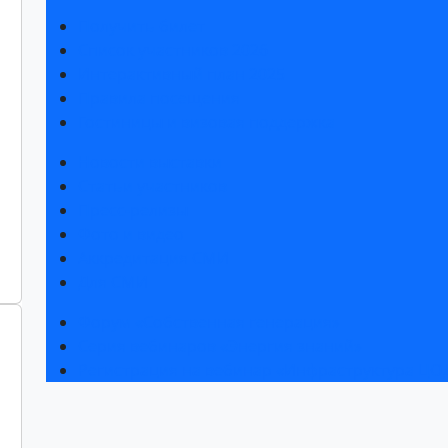
Получить билет
Список участников 2026
Интерактивный план 2025
Правила посещения
Гостиницы и визовая поддержка
Новости выставки
Статьи участников
Пресс-релизы
Фото и видео
Аккредитация СМИ
Для СМИ
Форум «Собственная генерация»
Серия вебинаров «Энергия знаний»
Регистрация на вебинар «Инфраструктура ЦОД